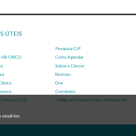
S ÚTEIS
Pesquisa CIP
 o HB ONCO
Como Agendar
po
Sobre o Câncer
ura
Notícias
línico
Doe
onosco
Convênios
a Interna LGPD
Código de Conduta Ética da Funfarme
 usuários.