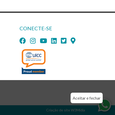
CONECTE-SE
Aceitar e fechar
Criação de site
W3Mídia