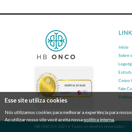
LINK
Início
Sobre
Logoti
Estrut
Corpo C
Fale C
Polític
Esse site utiliza cookies
Nós utilizamos cookies para melhorar a experiência para nossos
Ao utilizar nosso site você aceita nossa
política interna
.
HB ONCO
• 2021 • Todos os direitos reservados