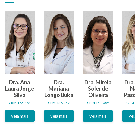
Dra. Ana
Dra.
Dra. Mirela
Dra.
Laura Jorge
Mariana
Soler de
Na
Silva
Longo Buka
Oliveira
Pasc
CRM 183.463
CRM 158.247
CRM 141.089
CRM 
Veja mais
Veja mais
Veja mais
Vej