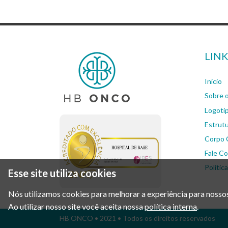
LINK
Início
Sobre
Logoti
Estrut
Corpo C
Fale C
Polític
Esse site utiliza cookies
Nós utilizamos cookies para melhorar a experiência para nossos
Ao utilizar nosso site você aceita nossa
política interna
.
HB ONCO
• 2021 • Todos os direitos reservados