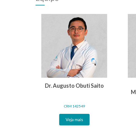
Dr. Augusto Obuti Saito
M
CRM 142549
Veja mais